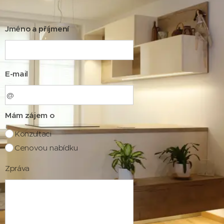
Jméno a příjmení
E-mail
Mám zájem o
Konzultaci
Cenovou nabídku
Zpráva